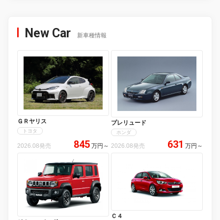
New Car
新車種情報
ＧＲヤリス
プレリュード
トヨタ
ホンダ
845
631
2026.08発売
万円
～
2026.08発売
万円
～
Ｃ４