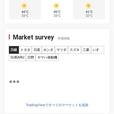
44°C
45°C
41°C
33°C
33°C
32°C
Market survey
市場情報
日経
トヨタ
日産
ホンダ
マツダ
スズキ
三菱
いすゞ
SUBARU
日野
ヤマハ発動機
TradingViewですべてのマーケットを追跡