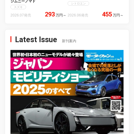
ジムニーノマド
シトロエン
スズキ
293
455
2026.07発売
万円
～
2026.06発売
万円
～
Latest Issue
新刊案内