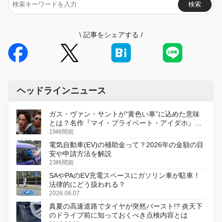
検索
\
記事をシェアする
/
ヘッドラインニュース
ガス・ヴァン・サントが“黄色い車”に込めた意味
とは？名作『マイ・プライベート・アイダホ』が
初のデジタルリマスター版で復活
19時間前
電気自動車(EV)の補助金って？2026年の金額の目
安や申請方法を解説
23時間前
SAやPAのEV充電スペースにガソリン車が駐車！
法律的にどう扱われる？
2026.08.07
真夏の高速道路でタイヤが突然バースト!? 炎天下
のドライブ前に知っておくべき点検内容とは