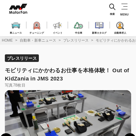
コ
ン
テ
検索
MENU
ン
ツ
へ
車ニュース
チューニング
イベント
中古車
新車カタログ
自動車求人
ス
HOME
自動車・新車ニュース
プレスリリース
モビリティにかかわるお仕事を本格
キ
ッ
プ
プレスリリース
モビリティにかかわるお仕事を本格体験！ Out of
KidZania in JMS 2023
写真78枚目