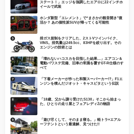
ステート！」エッジを強調したエアロに22インチホ
イールで武装
ホンダ新型「エレメント」で“まさかの観音開き”復
活か？ あの個性派SUVが帰ってくる可能性
排ガス規制をクリアした、2ストVツインバイク、
VINS。排気量は249.5cc、83HPを絞り出す。その
エンジンの技術とは
「壊れないハコスカを目指した結果…」エアコン＆
電動パワステ完備、旧車の常識を覆すGT-R仕様のす
べて
「下着メーカーが作った和製スーパーカー!?」F1エ
ンジンを積んだジオット・キャスピタという伝説
「18歳、父から譲り受けたS130」そこから始まっ
た、ひとりの走り屋とフェアレディZの物語
「遊び尽くして、そのまま寝る。」軽トラ×エアル
ーフテントという最適解、見つけた!!