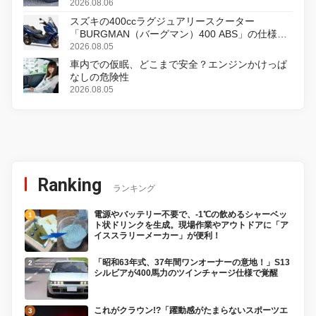
2026.08.06
スズキの400ccラグジュアリースクーター
「BURGMAN（バーグマン）400 ABS」の仕様を
変更し、8月18日に発売
2026.08.05
車内での仮眠、どこまで安全？エンジンかけっぱ
なしの危険性
2026.08.05
Ranking
ランキング
電源やバッテリー不要で、-1℃の飲めるシャーベッ
ト状ドリンクを生成。現場作業やアウトドアに「ア
イススラリーメーカー」が便利！
「昭和63年式、37年間ワンオーナーの意地！」S13
シルビアが400馬力のツインチャージ仕様で覚醒
これがクラウン!?「躍動感がたまらないスポーツエ