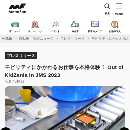
コ
ン
テ
検索
MENU
ン
ツ
へ
車ニュース
チューニング
イベント
中古車
新車カタログ
自動車求人
ス
HOME
自動車・新車ニュース
プレスリリース
モビリティにかかわるお仕事を本格
キ
ッ
プ
プレスリリース
モビリティにかかわるお仕事を本格体験！ Out of
KidZania in JMS 2023
写真46枚目