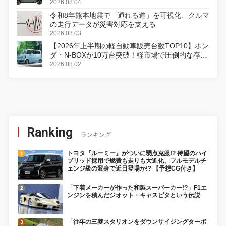
2026.08.04
令和8年熊本地震で「通れる道」を可視化、クルマ
の走行データが災害対応を支える
2026.08.03
【2026年上半期の軽自動車販売台数TOP10】ホン
ダ・N-BOXが10万台突破！軽市場で圧倒的な存在
感
2026.08.02
Ranking
ランキング
トヨタ『ルーミー』がついに弱点克服!? 待望のハイ
ブリッド採用で燃費も走りも大進化、フルモデルチ
ェンジ級の変身で近日登場か!? 【予想CG付き】
「下着メーカーが作った和製スーパーカー!?」F1エ
ンジンを積んだジオット・キャスピタという伝説
「往年の三菱スタリオンをダウンサイジングターボ