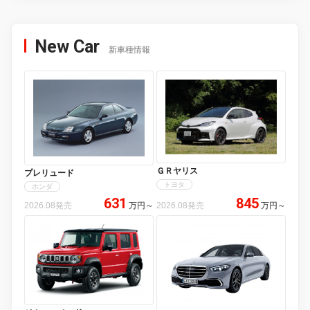
New Car
新車種情報
ＧＲヤリス
プレリュード
トヨタ
ホンダ
631
845
2026.08発売
万円
～
2026.08発売
万円
～