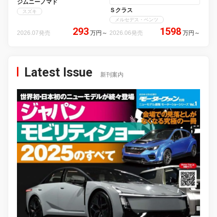
ジムニーノマド
Ｓクラス
スズキ
メルセデス・ベンツ
293
1598
2026.07発売
万円
～
2026.06発売
万円
～
Latest Issue
新刊案内