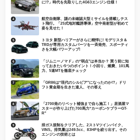
に!?」時代を先取りした4G63エンジン仕様！
航空自衛隊、謎の未確認大型ミサイルを搭載しテス
ト飛行。「25式地対艦誘導弾」空中発射型が初めて
姿を見せた！
トヨタ 新型ハリアーがさらに精悍に! モデリスタ＆
TRDが専用カスタムパーツを一斉発売、スポーティ
さを大幅パワーアップ!
「ジムニーノマド」の“弱点”は本当か？ 買う前に知
っておきたい5つのポイント！小回り、燃費、101馬
力、5速MTを徹底チェック
「GR86は“現代のシルビア”になったのか!?」ドリ
フト黄金期を生きた達人、その答え
「2700発のリベット補強まで自ら施工！」居酒屋マ
スターが作り上げた700馬力“カーボンケブラーGT-
R”
排ガス規制をクリアした、2ストVツインバイク、
VINS。排気量は249.5cc、83HPを絞り出す。その
エンジンの技術とは