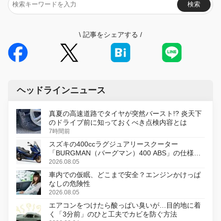
検索
\
記事をシェアする
/
ヘッドラインニュース
真夏の高速道路でタイヤが突然バースト!? 炎天下
のドライブ前に知っておくべき点検内容とは
7時間前
スズキの400ccラグジュアリースクーター
「BURGMAN（バーグマン）400 ABS」の仕様を
変更し、8月18日に発売
2026.08.05
車内での仮眠、どこまで安全？エンジンかけっぱ
なしの危険性
2026.08.05
エアコンをつけたら酸っぱい臭いが…目的地に着
く「3分前」のひと工夫でカビを防ぐ方法