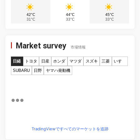
42°C
44°C
45°C
31°C
33°C
33°C
Market survey
市場情報
日経
トヨタ
日産
ホンダ
マツダ
スズキ
三菱
いすゞ
SUBARU
日野
ヤマハ発動機
TradingViewですべてのマーケットを追跡