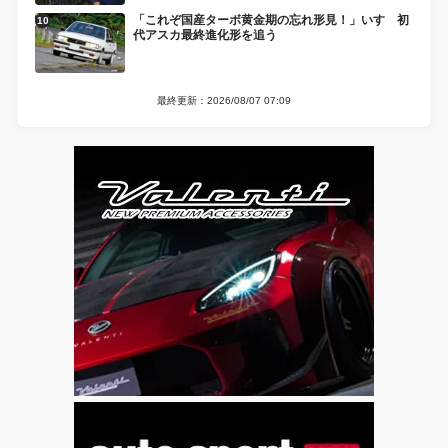
「これぞ国産ターボ黄金期の忘れ形見！」いすゞ初
代アスカ最終進化形を追う
最終更新：2026/08/07 07:09