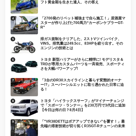
フト黄金期を生きた達人、その答え
「2700発のリベット補強まで自ら施工！」居酒屋マ
スターが作り上げた700馬力“カーボンケブラーGT-
R”
排ガス規制をクリアした、2ストVツインバイク、
VINS。排気量は249.5cc、83HPを絞り出す。その
エンジンの技術とは
トヨタ 新型ハリアーがさらに精悍に! モデリスタ＆
TRDが専用カスタムパーツを一斉発売、スポーティ
さを大幅パワーアップ!
「3台のDR30スカイラインと暮らす変態的オーナ
ー!?」スーパーシルエットに取り憑かれた日常に迫
る！
トヨタ「ハイラックスサーフ」がマイナーチェンジ
で「スポーツ・ランナー」を230万円で3代目に追加
【今日は何の日？8月4日】
「”VR38DETTはボアアップできない”を覆す！」最
先端の溶射技術が切り拓くR35GT-Rチューンの未来