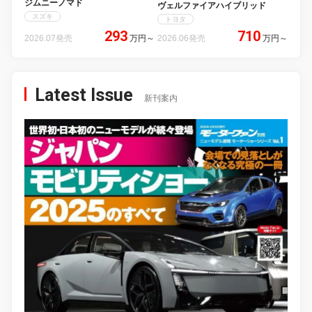
ジムニーノマド
ヴェルファイアハイブリッド
スズキ
トヨタ
293
710
2026.07発売
万円
～
2026.06発売
万円
～
Latest Issue
新刊案内