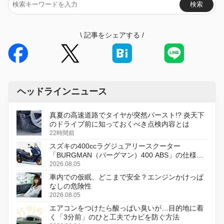
検索
\
記事をシェアする
/
ヘッドラインニュース
真夏の高速道路でタイヤが突然バースト!? 炎天下
のドライブ前に知っておくべき点検内容とは
22時間前
スズキの400ccラグジュアリースクーター
「BURGMAN（バーグマン）400 ABS」の仕様を
変更し、8月18日に発売
2026.08.05
車内での仮眠、どこまで安全？エンジンかけっぱ
なしの危険性
2026.08.05
エアコンをつけたら酸っぱい臭いが…目的地に着
く「3分前」のひと工夫でカビを防ぐ方法