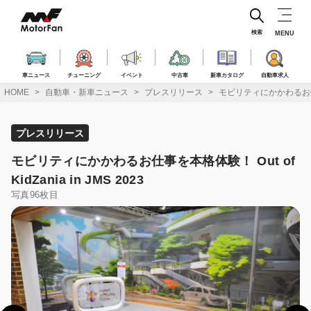
コ
ン
テ
検索
MENU
ン
ツ
へ
車ニュース
チューニング
イベント
中古車
新車カタログ
自動車求人
ス
HOME
自動車・新車ニュース
プレスリリース
モビリティにかかわるお仕事を本格
キ
ッ
プ
プレスリリース
モビリティにかかわるお仕事を本格体験！ Out of
KidZania in JMS 2023
写真96枚目