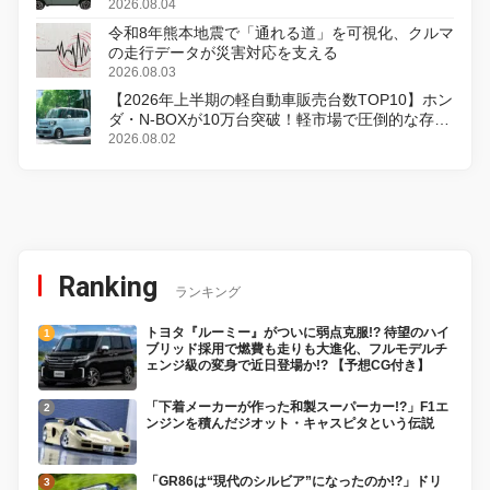
2026.08.04
令和8年熊本地震で「通れる道」を可視化、クルマ
の走行データが災害対応を支える
2026.08.03
【2026年上半期の軽自動車販売台数TOP10】ホン
ダ・N-BOXが10万台突破！軽市場で圧倒的な存在
感
2026.08.02
Ranking
ランキング
トヨタ『ルーミー』がついに弱点克服!? 待望のハイ
ブリッド採用で燃費も走りも大進化、フルモデルチ
ェンジ級の変身で近日登場か!? 【予想CG付き】
「下着メーカーが作った和製スーパーカー!?」F1エ
ンジンを積んだジオット・キャスピタという伝説
「GR86は“現代のシルビア”になったのか!?」ドリ