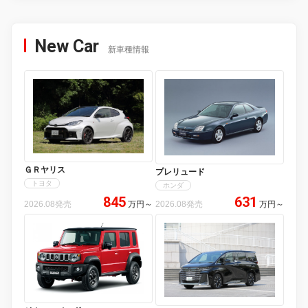
New Car
新車種情報
ＧＲヤリス
プレリュード
トヨタ
ホンダ
845
631
2026.08発売
万円
～
2026.08発売
万円
～