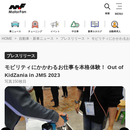
コ
ン
テ
検索
MENU
ン
ツ
へ
車ニュース
チューニング
イベント
中古車
新車カタログ
自動車求人
ス
HOME
自動車・新車ニュース
プレスリリース
モビリティにかかわるお仕事を本格
キ
ッ
プ
プレスリリース
モビリティにかかわるお仕事を本格体験！ Out of
KidZania in JMS 2023
写真150枚目