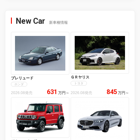
New Car
新車種情報
ＧＲヤリス
プレリュード
トヨタ
ホンダ
631
845
2026.08発売
万円
～
2026.08発売
万円
～