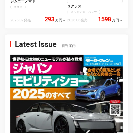
ジムニーノマド
Ｓクラス
スズキ
メルセデス・ベンツ
293
1598
2026.07発売
万円
～
2026.06発売
万円
～
Latest Issue
新刊案内