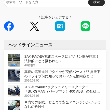
検索
\
記事をシェアする
/
ヘッドラインニュース
SAやPAのEV充電スペースにガソリン車が駐車！
法律的にどう扱われる？
4時間前
真夏の高速道路でタイヤが突然バースト!? 炎天下
のドライブ前に知っておくべき点検内容とは
2026.08.06
スズキの400ccラグジュアリースクーター
「BURGMAN（バーグマン）400 ABS」の仕様を
変更し、8月18日に発売
2026.08.05
車内での仮眠、どこまで安全？エンジンかけっぱ
なしの危険性