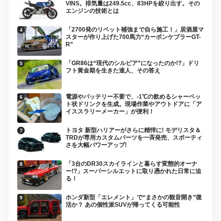
VINS。排気量は249.5cc、83HPを絞り出す。その
エンジンの技術とは
「2700発のリベット補強まで自ら施工！」居酒屋マ
スターが作り上げた700馬力“カーボンケブラーGT-
R”
「GR86は“現代のシルビア”になったのか!?」ドリ
フト黄金期を生きた達人、その答え
電源やバッテリー不要で、-1℃の飲めるシャーベッ
ト状ドリンクを生成。現場作業やアウトドアに「ア
イススラリーメーカー」が便利！
トヨタ 新型ハリアーがさらに精悍に! モデリスタ＆
TRDが専用カスタムパーツを一斉発売、スポーティ
さを大幅パワーアップ!
「3台のDR30スカイラインと暮らす変態的オーナ
ー!?」スーパーシルエットに取り憑かれた日常に迫
る！
ホンダ新型「エレメント」で“まさかの観音開き”復
活か？ あの個性派SUVが帰ってくる可能性