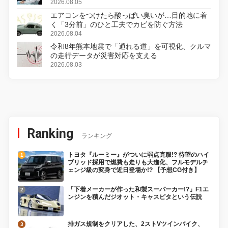
2026.08.05
エアコンをつけたら酸っぱい臭いが…目的地に着
く「3分前」のひと工夫でカビを防ぐ方法
2026.08.04
令和8年熊本地震で「通れる道」を可視化、クルマ
の走行データが災害対応を支える
2026.08.03
Ranking
ランキング
トヨタ『ルーミー』がついに弱点克服!? 待望のハイ
ブリッド採用で燃費も走りも大進化、フルモデルチ
ェンジ級の変身で近日登場か!? 【予想CG付き】
「下着メーカーが作った和製スーパーカー!?」F1エ
ンジンを積んだジオット・キャスピタという伝説
排ガス規制をクリアした、2ストVツインバイク、