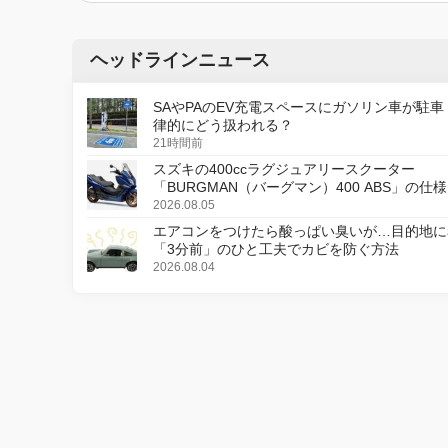
ヘッドラインニュース
SAやPAのEV充電スペースにガソリン車が駐車
律的にどう扱われる？
21時間前
スズキの400ccラグジュアリースクーター
「BURGMAN（バーグマン）400 ABS」の仕
更し、8月18日に発売
2026.08.05
エアコンをつけたら酸っぱい臭いが…目的地に
「3分前」のひと工夫でカビを防ぐ方法
2026.08.04