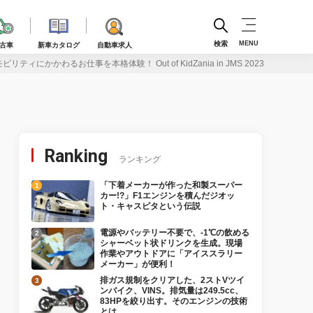
検索
MENU
古車
新車カタログ
自動車求人
ティにかかわるお仕事を本格体験！ Out of KidZania in JMS 2023
Ranking
ランキング
「下着メーカーが作った和製スーパー
カー!?」F1エンジンを積んだジオッ
ト・キャスピタという伝説
電源やバッテリー不要で、-1℃の飲める
シャーベット状ドリンクを生成。現場
作業やアウトドアに「アイススラリー
メーカー」が便利！
排ガス規制をクリアした、2ストVツイ
ンバイク、VINS。排気量は249.5cc、
83HPを絞り出す。そのエンジンの技術
とは