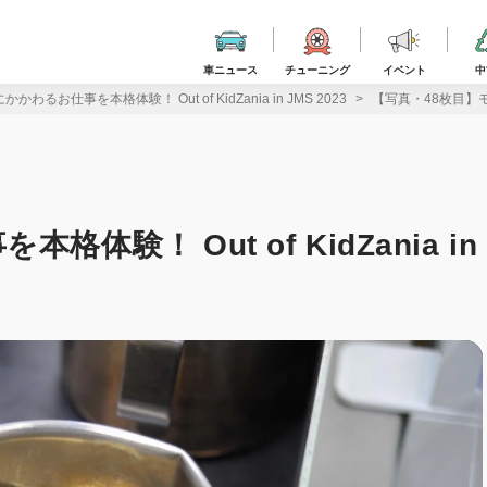
車ニュース
チューニング
イベント
中
わるお仕事を本格体験！ Out of KidZania in JMS 2023
【写真・48枚目】モビリ
験！ Out of KidZania in