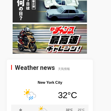
Weather news
天気情報
New York City
32°C
金
33°C
25°C