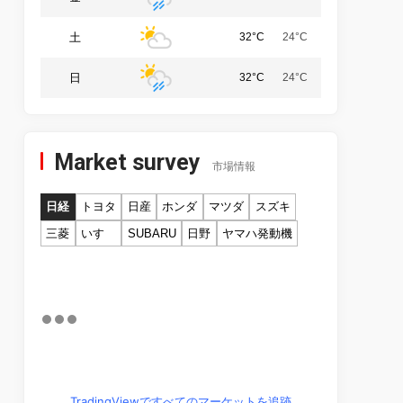
土
32°C
24°C
日
32°C
24°C
Market survey
市場情報
日経
トヨタ
日産
ホンダ
マツダ
スズキ
三菱
いすゞ
SUBARU
日野
ヤマハ発動機
TradingViewですべてのマーケットを追跡