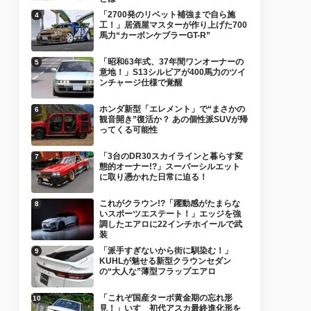
「2700発のリベット補強まで自ら施
工！」居酒屋マスターが作り上げた700
馬力“カーボンケブラーGT-R”
「昭和63年式、37年間ワンオーナーの
意地！」S13シルビアが400馬力のツイ
ンチャージ仕様で覚醒
ホンダ新型「エレメント」で“まさかの
観音開き”復活か？ あの個性派SUVが帰
ってくる可能性
「3台のDR30スカイラインと暮らす変
態的オーナー!?」スーパーシルエット
に取り憑かれた日常に迫る！
これがクラウン!?「躍動感がたまらな
いスポーツエステート！」エッジを強
調したエアロに22インチホイールで武
装
「派手すぎないから街に馴染む！」
KUHLが魅せる新型クラウンセダン
の“大人な”薄型フラップエアロ
「これぞ国産ターボ黄金期の忘れ形
見！」いすゞ初代アスカ最終進化形を