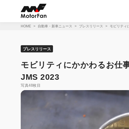
コ
ン
テ
ン
ツ
HOME
自動車・新車ニュース
プレスリリース
モビリティにかか
へ
ス
キ
ッ
プレスリリース
プ
モビリティにかかわるお仕事を本格体
JMS 2023
写真48枚目