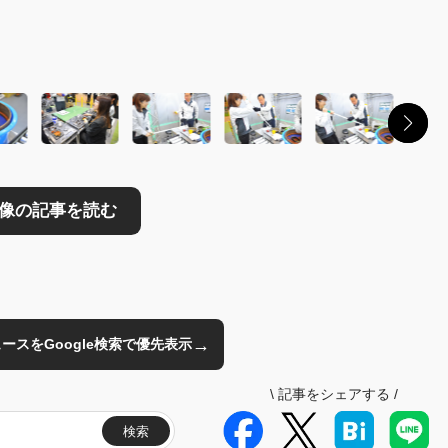
読む
→
のニュースをGoogle検索で優先表示
\
記事をシェアする
/
検索