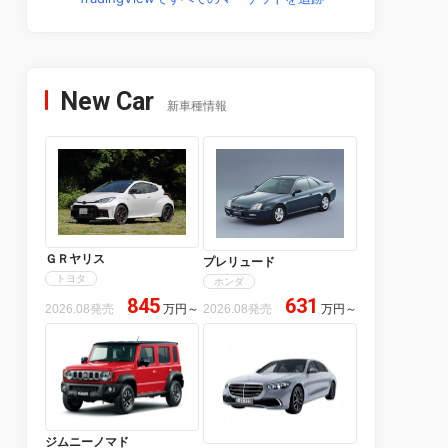
New Car
新車種情報
ＧＲヤリス
プレリュード
トヨタ
ホンダ
845
631
2026.08発売
万円
～
2026.08発売
万円
～
ジムニーノマド