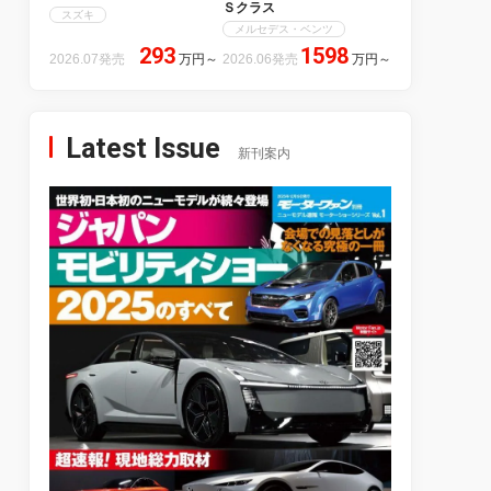
Ｓクラス
スズキ
メルセデス・ベンツ
293
1598
2026.07発売
万円
～
2026.06発売
万円
～
Latest Issue
新刊案内