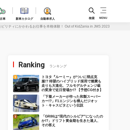
検索
MENU
古車
新車カタログ
自動車求人
ティにかかわるお仕事を本格体験！ Out of KidZania in JMS 2023
Ranking
ランキング
トヨタ『ルーミー』がついに弱点克
服!? 待望のハイブリッド採用で燃費も
走りも大進化、フルモデルチェンジ級
の変身で近日登場か!? 【予想CG付き】
「下着メーカーが作った和製スーパー
カー!?」F1エンジンを積んだジオッ
ト・キャスピタという伝説
「GR86は“現代のシルビア”になったの
か!?」ドリフト黄金期を生きた達人、
その答え