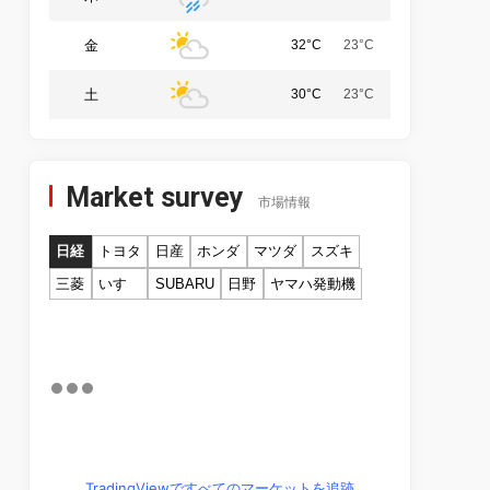
金
32°C
23°C
土
30°C
23°C
Market survey
市場情報
日経
トヨタ
日産
ホンダ
マツダ
スズキ
三菱
いすゞ
SUBARU
日野
ヤマハ発動機
TradingViewですべてのマーケットを追跡