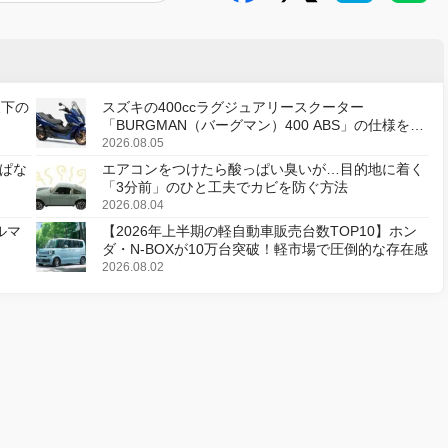
天下の
スズキの400ccラグジュアリースクーター
「BURGMAN（バーグマン）400 ABS」の仕様を変
更し、8月18日に発売
2026.08.05
ぱな
エアコンをつけたら酸っぱい臭いが…目的地に着く
「3分前」のひと工夫でカビを防ぐ方法
2026.08.04
ルマ
【2026年上半期の軽自動車販売台数TOP10】ホン
ダ・N-BOXが10万台突破！軽市場で圧倒的な存在感
2026.08.02