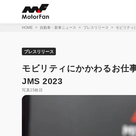
コ
ン
テ
ン
ツ
HOME
自動車・新車ニュース
プレスリリース
モビリティにかか
へ
ス
キ
ッ
プレスリリース
プ
モビリティにかかわるお仕事を本格体
JMS 2023
写真15枚目