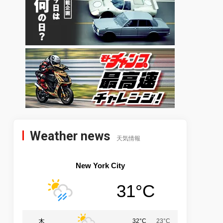
Weather news
天気情報
New York City
31°C
木
32°C
23°C