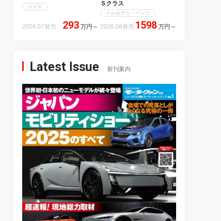
Ｓクラス
スズキ
メルセデス・ベンツ
293
1598
2026.07発売
万円
～
2026.06発売
万円
～
Latest Issue
新刊案内