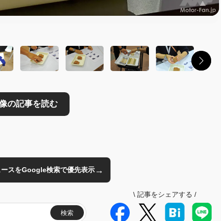
読む
→
のニュースをGoogle検索で優先表示
\
記事をシェアする
/
検索