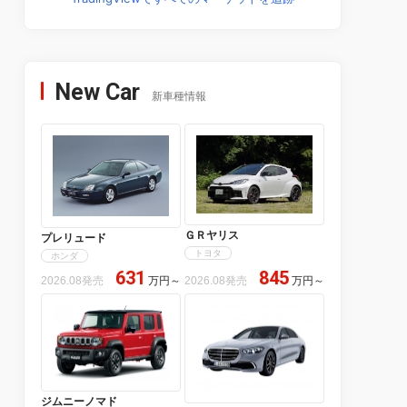
New Car
新車種情報
ＧＲヤリス
プレリュード
トヨタ
ホンダ
631
845
2026.08発売
万円
～
2026.08発売
万円
～
ジムニーノマド