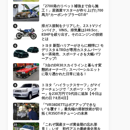
「2700発のリベット補強まで自ら施
工！」居酒屋マスターが作り上げた700
馬力“カーボンケブラーGT-R”
排ガス規制をクリアした、2ストVツイ
ンバイク、VINS。排気量は249.5cc、
83HPを絞り出す。そのエンジンの技術
とは
トヨタ 新型ハリアーがさらに精悍に! モ
デリスタ＆TRDが専用カスタムパーツ
を一斉発売、スポーティさを大幅パワ
ーアップ!
「3台のDR30スカイラインと暮らす変
態的オーナー!?」スーパーシルエット
に取り憑かれた日常に迫る！
トヨタ「ハイラックスサーフ」がマイ
ナーチェンジで「スポーツ・ランナ
ー」を230万円で3代目に追加【今日は
何の日？8月4日】
「”VR38DETTはボアアップできな
い”を覆す！」最先端の溶射技術が切り
拓くR35GT-Rチューンの未来
「これぞ国産ターボ黄金期の忘れ形
見！」いすゞ初代アスカ最終進化形を