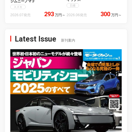
ジムニーノマド
日産
スズキ
293
300
2026.07発売
万円
～
2026.06発売
万円
～
Latest Issue
新刊案内