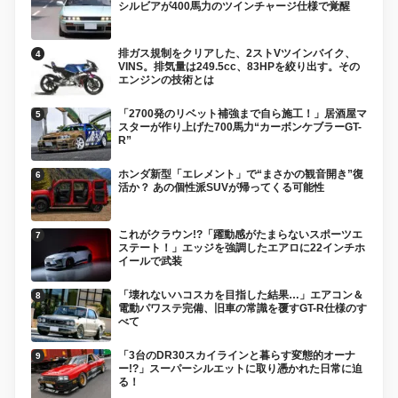
シルビアが400馬力のツインチャージ仕様で覚醒
排ガス規制をクリアした、2ストVツインバイク、
VINS。排気量は249.5cc、83HPを絞り出す。その
エンジンの技術とは
「2700発のリベット補強まで自ら施工！」居酒屋マ
スターが作り上げた700馬力“カーボンケブラーGT-
R”
ホンダ新型「エレメント」で“まさかの観音開き”復
活か？ あの個性派SUVが帰ってくる可能性
これがクラウン!?「躍動感がたまらないスポーツエ
ステート！」エッジを強調したエアロに22インチホ
イールで武装
「壊れないハコスカを目指した結果…」エアコン＆
電動パワステ完備、旧車の常識を覆すGT-R仕様のす
べて
「3台のDR30スカイラインと暮らす変態的オーナ
ー!?」スーパーシルエットに取り憑かれた日常に迫
る！