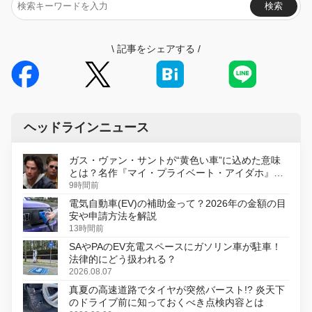
検索
\
記事をシェアする
/
ヘッドラインニュース
ガス・ヴァン・サントが“黄色い車”に込めた意味
とは？名作『マイ・プライベート・アイダホ』が
初のデジタルリマスター版で復活
9時間前
電気自動車(EV)の補助金って？2026年の金額の目
安や申請方法を解説
13時間前
SAやPAのEV充電スペースにガソリン車が駐車！
法律的にどう扱われる？
2026.08.07
真夏の高速道路でタイヤが突然バースト!? 炎天下
のドライブ前に知っておくべき点検内容とは