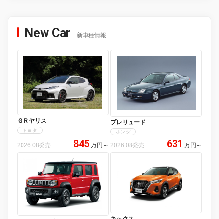
New Car
新車種情報
ＧＲヤリス
プレリュード
トヨタ
ホンダ
845
631
2026.08発売
万円
～
2026.08発売
万円
～
キックス