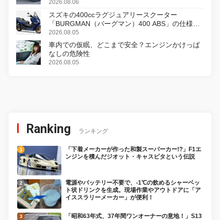
2026.08.06
スズキの400ccラグジュアリースクーター
「BURGMAN（バーグマン）400 ABS」の仕様を
変更し、8月18日に発売
2026.08.05
車内での仮眠、どこまで安全？エンジンかけっぱ
なしの危険性
2026.08.05
Ranking
ランキング
「下着メーカーが作った和製スーパーカー!?」F1エ
ンジンを積んだジオット・キャスピタという伝説
電源やバッテリー不要で、-1℃の飲めるシャーベッ
ト状ドリンクを生成。現場作業やアウトドアに「ア
イススラリーメーカー」が便利！
「昭和63年式、37年間ワンオーナーの意地！」S13