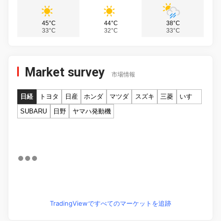
45°C
44°C
38°C
33°C
32°C
33°C
Market survey
市場情報
日経
トヨタ
日産
ホンダ
マツダ
スズキ
三菱
いすゞ
SUBARU
日野
ヤマハ発動機
TradingViewですべてのマーケットを追跡