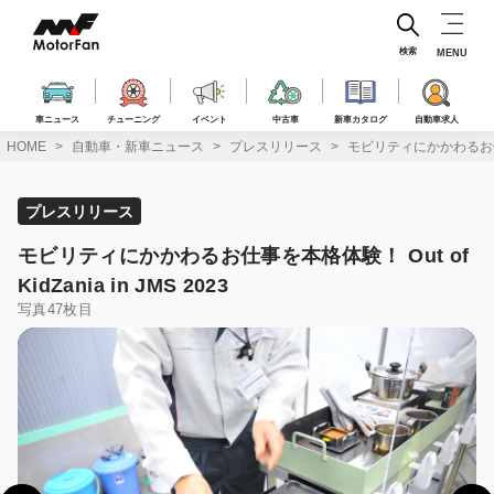
コ
ン
テ
検索
MENU
ン
ツ
へ
車ニュース
チューニング
イベント
中古車
新車カタログ
自動車求人
ス
HOME
自動車・新車ニュース
プレスリリース
モビリティにかかわるお仕事を本格
キ
ッ
プ
プレスリリース
モビリティにかかわるお仕事を本格体験！ Out of
KidZania in JMS 2023
写真47枚目