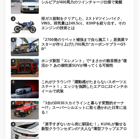
シルビアが400馬力のツインチャージ仕様で覚醒
排ガス規制をクリアした、2ストVツインバイク、
VINS。排気量は249.5cc、83HPを絞り出す。その
エンジンの技術とは
「2700発のリベット補強まで自ら施工！」居酒屋マ
スターが作り上げた700馬力“カーボンケブラーGT-
R”
ホンダ新型「エレメント」で“まさかの観音開き”復
活か？ あの個性派SUVが帰ってくる可能性
これがクラウン!?「躍動感がたまらないスポーツエ
ステート！」エッジを強調したエアロに22インチホ
イールで武装
「3台のDR30スカイラインと暮らす変態的オーナ
ー!?」スーパーシルエットに取り憑かれた日常に迫
る！
「派手すぎないから街に馴染む！」KUHLが魅せる
新型クラウンセダンの“大人な”薄型フラップエアロ