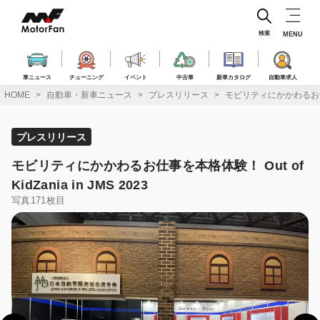
コ
ン
テ
検索
MENU
ン
ツ
へ
車ニュース
チューニング
イベント
中古車
新車カタログ
自動車求人
ス
HOME
自動車・新車ニュース
プレスリリース
モビリティにかかわるお仕事を本格
キ
ッ
プ
プレスリリース
モビリティにかかわるお仕事を本格体験！ Out of
KidZania in JMS 2023
写真171枚目