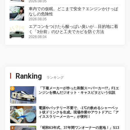
変更し、8月18日に発売
2026.08.05
車内での仮眠、どこまで安全？エンジンかけっぱ
なしの危険性
2026.08.05
エアコンをつけたら酸っぱい臭いが…目的地に着
く「3分前」のひと工夫でカビを防ぐ方法
2026.08.04
Ranking
ランキング
「下着メーカーが作った和製スーパーカー!?」F1エ
ンジンを積んだジオット・キャスピタという伝説
電源やバッテリー不要で、-1℃の飲めるシャーベッ
ト状ドリンクを生成。現場作業やアウトドアに「ア
イススラリーメーカー」が便利！
「昭和63年式、37年間ワンオーナーの意地！」S13