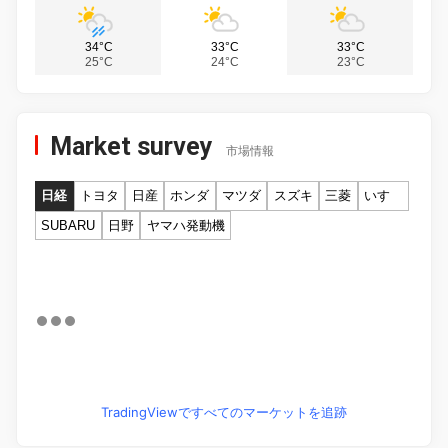
34°C
33°C
33°C
25°C
24°C
23°C
Market survey
市場情報
日経
トヨタ
日産
ホンダ
マツダ
スズキ
三菱
いすゞ
SUBARU
日野
ヤマハ発動機
TradingViewですべてのマーケットを追跡