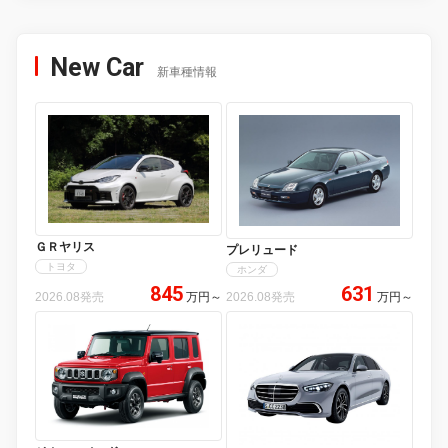
New Car
新車種情報
ＧＲヤリス
プレリュード
トヨタ
ホンダ
845
631
2026.08発売
万円
～
2026.08発売
万円
～