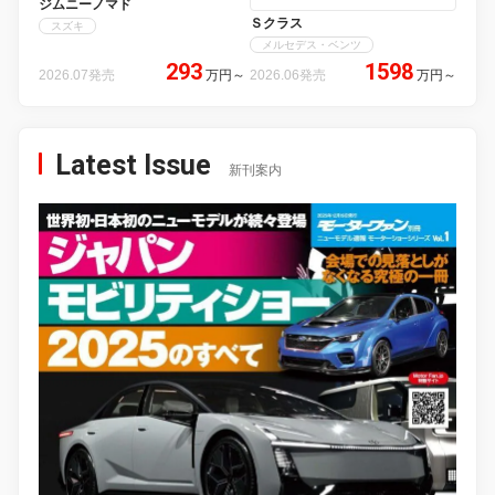
ジムニーノマド
Ｓクラス
スズキ
メルセデス・ベンツ
293
1598
2026.07発売
万円
～
2026.06発売
万円
～
Latest Issue
新刊案内