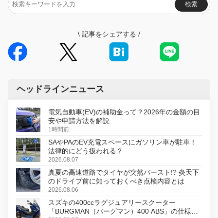
検索
\
記事をシェアする
/
ヘッドラインニュース
電気自動車(EV)の補助金って？2026年の金額の目
安や申請方法を解説
1時間前
SAやPAのEV充電スペースにガソリン車が駐車！
法律的にどう扱われる？
2026.08.07
真夏の高速道路でタイヤが突然バースト!? 炎天下
のドライブ前に知っておくべき点検内容とは
2026.08.06
スズキの400ccラグジュアリースクーター
「BURGMAN（バーグマン）400 ABS」の仕様を