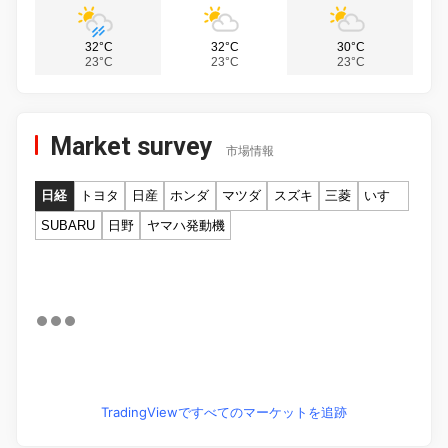
32°C
32°C
30°C
23°C
23°C
23°C
Market survey
市場情報
日経
トヨタ
日産
ホンダ
マツダ
スズキ
三菱
いすゞ
SUBARU
日野
ヤマハ発動機
TradingViewですべてのマーケットを追跡