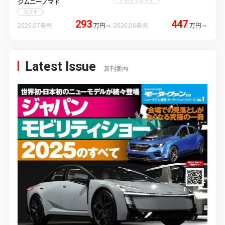
アルファロメオ
ジムニーノマド
スズキ
293
447
2026.07発売
万円
～
2026.06発売
万円
～
Latest Issue
新刊案内