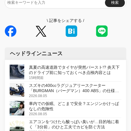
検索
\
記事をシェアする
/
ヘッドラインニュース
真夏の高速道路でタイヤが突然バースト!? 炎天下
のドライブ前に知っておくべき点検内容とは
15時間前
スズキの400ccラグジュアリースクーター
「BURGMAN（バーグマン）400 ABS」の仕様を
変更し、8月18日に発売
2026.08.05
車内での仮眠、どこまで安全？エンジンかけっぱ
なしの危険性
2026.08.05
エアコンをつけたら酸っぱい臭いが…目的地に着
く「3分前」のひと工夫でカビを防ぐ方法