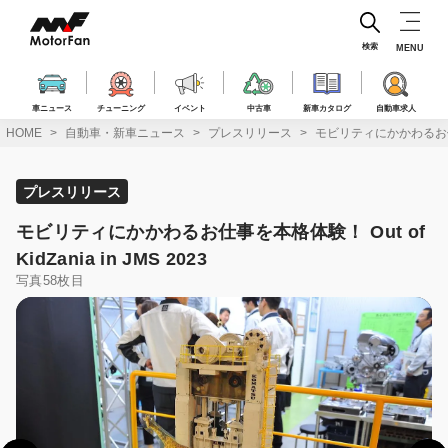
コ
ン
テ
検索
MENU
ン
ツ
へ
車ニュース
チューニング
イベント
中古車
新車カタログ
自動車求人
ス
HOME
自動車・新車ニュース
プレスリリース
モビリティにかかわるお仕事を本格
キ
ッ
プ
プレスリリース
モビリティにかかわるお仕事を本格体験！ Out of
KidZania in JMS 2023
写真58枚目