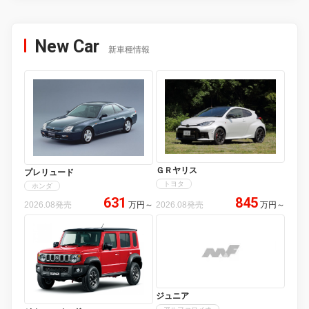
New Car
新車種情報
ＧＲヤリス
プレリュード
トヨタ
ホンダ
631
845
2026.08発売
万円
～
2026.08発売
万円
～
ジュニア