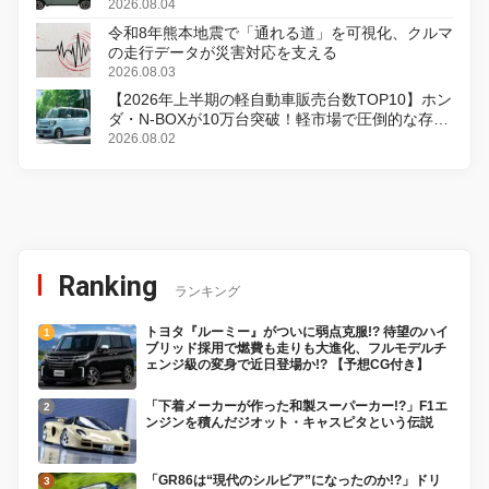
2026.08.04
令和8年熊本地震で「通れる道」を可視化、クルマ
の走行データが災害対応を支える
2026.08.03
【2026年上半期の軽自動車販売台数TOP10】ホン
ダ・N-BOXが10万台突破！軽市場で圧倒的な存在
感
2026.08.02
Ranking
ランキング
トヨタ『ルーミー』がついに弱点克服!? 待望のハイ
ブリッド採用で燃費も走りも大進化、フルモデルチ
ェンジ級の変身で近日登場か!? 【予想CG付き】
「下着メーカーが作った和製スーパーカー!?」F1エ
ンジンを積んだジオット・キャスピタという伝説
「GR86は“現代のシルビア”になったのか!?」ドリ