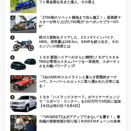
フト黄金期を生きた達人、その答え
「2700発のリベット補強まで自ら施工！」居酒屋マ
スターが作り上げた700馬力“カーボンケブラーGT-
R”
排ガス規制をクリアした、2ストVツインバイク、
VINS。排気量は249.5cc、83HPを絞り出す。その
エンジンの技術とは
トヨタ 新型ハリアーがさらに精悍に! モデリスタ＆
TRDが専用カスタムパーツを一斉発売、スポーティ
さを大幅パワーアップ!
「3台のDR30スカイラインと暮らす変態的オーナ
ー!?」スーパーシルエットに取り憑かれた日常に迫
る！
トヨタ「ハイラックスサーフ」がマイナーチェンジ
で「スポーツ・ランナー」を230万円で3代目に追加
【今日は何の日？8月4日】
「”VR38DETTはボアアップできない”を覆す！」最
先端の溶射技術が切り拓くR35GT-Rチューンの未来