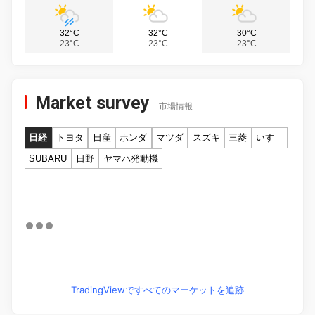
32°C
32°C
30°C
23°C
23°C
23°C
Market survey
市場情報
日経
トヨタ
日産
ホンダ
マツダ
スズキ
三菱
いすゞ
SUBARU
日野
ヤマハ発動機
TradingViewですべてのマーケットを追跡