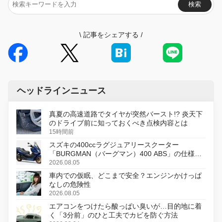
検索
\
記事をシェアする
/
ヘッドラインニュース
真夏の高速道路でタイヤが突然バースト!? 炎天下
のドライブ前に知っておくべき点検内容とは
15時間前
スズキの400ccラグジュアリースクーター
「BURGMAN（バーグマン）400 ABS」の仕様を
変更し、8月18日に発売
2026.08.05
車内での仮眠、どこまで安全？エンジンかけっぱ
なしの危険性
2026.08.05
エアコンをつけたら酸っぱい臭いが…目的地に着
く「3分前」のひと工夫でカビを防ぐ方法