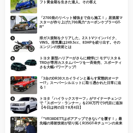
フト黄金期を生きた達人、その答え
「2700発のリベット補強まで自ら施工！」居酒屋マ
スターが作り上げた700馬力“カーボンケブラーGT-
R”
排ガス規制をクリアした、2ストVツインバイク、
VINS。排気量は249.5cc、83HPを絞り出す。その
エンジンの技術とは
トヨタ 新型ハリアーがさらに精悍に! モデリスタ＆
TRDが専用カスタムパーツを一斉発売、スポーティ
さを大幅パワーアップ!
「3台のDR30スカイラインと暮らす変態的オーナ
ー!?」スーパーシルエットに取り憑かれた日常に迫
る！
トヨタ「ハイラックスサーフ」がマイナーチェンジ
で「スポーツ・ランナー」を230万円で3代目に追加
【今日は何の日？8月4日】
「”VR38DETTはボアアップできない”を覆す！」最
先端の溶射技術が切り拓くR35GT-Rチューンの未来