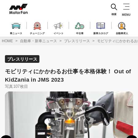
コ
ン
テ
検索
MENU
ン
ツ
へ
車ニュース
チューニング
イベント
中古車
新車カタログ
自動車求人
ス
HOME
自動車・新車ニュース
プレスリリース
モビリティにかかわるお仕事を本格
キ
ッ
プ
プレスリリース
モビリティにかかわるお仕事を本格体験！ Out of
KidZania in JMS 2023
写真107枚目