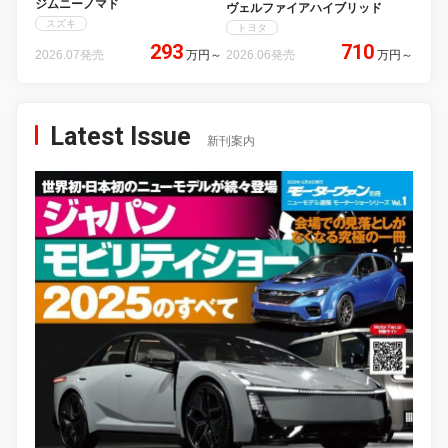
ジムニーノマド
ヴェルファイアハイブリッド
スズキ
トヨタ
293
710
2026.07発売
万円
～
2026.06発売
万円
～
Latest Issue
新刊案内