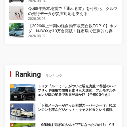
2026.08.04
令和8年熊本地震で「通れる道」を可視化、クルマ
の走行データが災害対応を支える
2026.08.03
【2026年上半期の軽自動車販売台数TOP10】ホン
ダ・N-BOXが10万台突破！軽市場で圧倒的な存在
感
2026.08.02
Ranking
ランキング
トヨタ『ルーミー』がついに弱点克服!? 待望のハイ
ブリッド採用で燃費も走りも大進化、フルモデルチ
ェンジ級の変身で近日登場か!? 【予想CG付き】
「下着メーカーが作った和製スーパーカー!?」F1エ
ンジンを積んだジオット・キャスピタという伝説
「GR86は“現代のシルビア”になったのか!?」ドリ