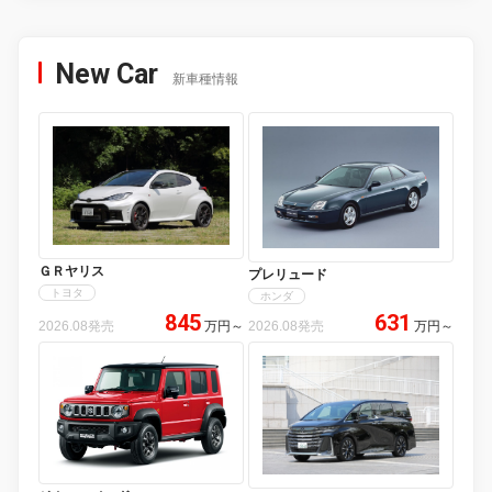
New Car
新車種情報
ＧＲヤリス
プレリュード
トヨタ
ホンダ
845
631
2026.08発売
万円
～
2026.08発売
万円
～