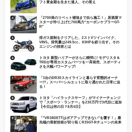
フト黄金期を生きた達人、その答え
「2700発のリベット補強まで自ら施工！」居酒屋マ
スターが作り上げた700馬力“カーボンケブラーGT-
R”
排ガス規制をクリアした、2ストVツインバイク、
VINS。排気量は249.5cc、83HPを絞り出す。その
エンジンの技術とは
トヨタ 新型ハリアーがさらに精悍に! モデリスタ＆
TRDが専用カスタムパーツを一斉発売、スポーティ
さを大幅パワーアップ!
「3台のDR30スカイラインと暮らす変態的オーナ
ー!?」スーパーシルエットに取り憑かれた日常に迫
る！
トヨタ「ハイラックスサーフ」がマイナーチェンジ
で「スポーツ・ランナー」を230万円で3代目に追加
【今日は何の日？8月4日】
「”VR38DETTはボアアップできない”を覆す！」最
先端の溶射技術が切り拓くR35GT-Rチューンの未来