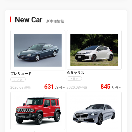
New Car
新車種情報
ＧＲヤリス
プレリュード
トヨタ
ホンダ
631
845
2026.08発売
万円
～
2026.08発売
万円
～