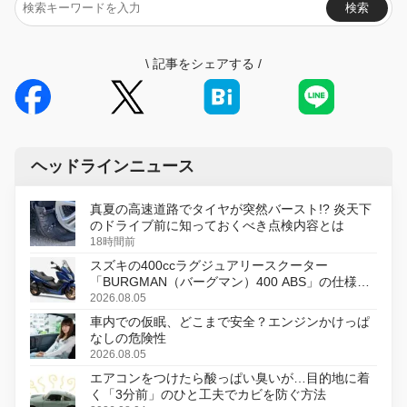
検索
\
記事をシェアする
/
ヘッドラインニュース
真夏の高速道路でタイヤが突然バースト!? 炎天下
のドライブ前に知っておくべき点検内容とは
18時間前
スズキの400ccラグジュアリースクーター
「BURGMAN（バーグマン）400 ABS」の仕様を
変更し、8月18日に発売
2026.08.05
車内での仮眠、どこまで安全？エンジンかけっぱ
なしの危険性
2026.08.05
エアコンをつけたら酸っぱい臭いが…目的地に着
く「3分前」のひと工夫でカビを防ぐ方法