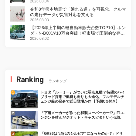
2026.08.04
令和8年熊本地震で「通れる道」を可視化、クルマ
の走行データが災害対応を支える
2026.08.03
【2026年上半期の軽自動車販売台数TOP10】ホン
ダ・N-BOXが10万台突破！軽市場で圧倒的な存在
感
2026.08.02
Ranking
ランキング
トヨタ『ルーミー』がついに弱点克服!? 待望のハイ
ブリッド採用で燃費も走りも大進化、フルモデルチ
ェンジ級の変身で近日登場か!? 【予想CG付き】
「下着メーカーが作った和製スーパーカー!?」F1エ
ンジンを積んだジオット・キャスピタという伝説
「GR86は“現代のシルビア”になったのか!?」ドリ