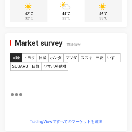
42°C
44°C
46°C
32°C
33°C
33°C
Market survey
市場情報
日経
トヨタ
日産
ホンダ
マツダ
スズキ
三菱
いすゞ
SUBARU
日野
ヤマハ発動機
TradingViewですべてのマーケットを追跡