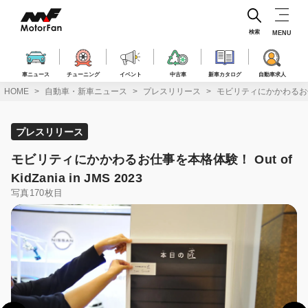
コ
ン
テ
検索
MENU
ン
ツ
へ
車ニュース
チューニング
イベント
中古車
新車カタログ
自動車求人
ス
HOME
自動車・新車ニュース
プレスリリース
モビリティにかかわるお仕事を本格
キ
ッ
プ
プレスリリース
モビリティにかかわるお仕事を本格体験！ Out of
KidZania in JMS 2023
写真170枚目