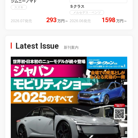
ジムニーノマド
Ｓクラス
スズキ
メルセデス・ベンツ
293
1598
2026.07発売
万円
～
2026.06発売
万円
～
Latest Issue
新刊案内