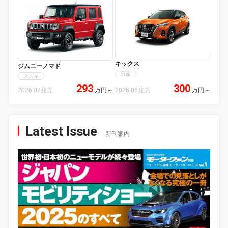
キックス
ジムニーノマド
日産
スズキ
293
300
2026.07発売
万円
～
2026.06発売
万円
～
Latest Issue
新刊案内