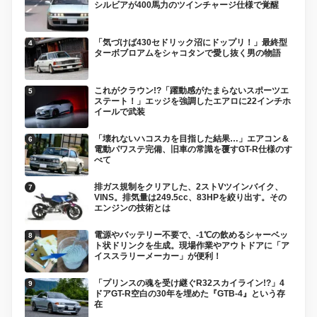
シルビアが400馬力のツインチャージ仕様で覚醒
「気づけば430セドリック沼にドップリ！」最終型
ターボブロアムをシャコタンで愛し抜く男の物語
これがクラウン!?「躍動感がたまらないスポーツエ
ステート！」エッジを強調したエアロに22インチホ
イールで武装
「壊れないハコスカを目指した結果…」エアコン＆
電動パワステ完備、旧車の常識を覆すGT-R仕様のす
べて
排ガス規制をクリアした、2ストVツインバイク、
VINS。排気量は249.5cc、83HPを絞り出す。その
エンジンの技術とは
電源やバッテリー不要で、-1℃の飲めるシャーベッ
ト状ドリンクを生成。現場作業やアウトドアに「ア
イススラリーメーカー」が便利！
「プリンスの魂を受け継ぐR32スカイライン!?」4
ドアGT-R空白の30年を埋めた『GTB-4』という存
在