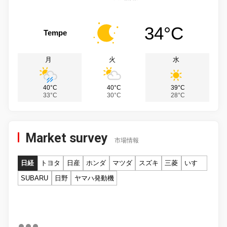
34°C
Tempe
月
火
水
40°C
40°C
39°C
33°C
30°C
28°C
Market survey
市場情報
日経
トヨタ
日産
ホンダ
マツダ
スズキ
三菱
いすゞ
SUBARU
日野
ヤマハ発動機