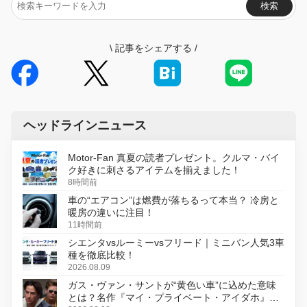
検索
\
記事をシェアする
/
ヘッドラインニュース
Motor-Fan 真夏の読者プレゼント。クルマ・バイ
ク好きに刺さるアイテムを揃えました！
8時間前
車の“エアコン”は燃費が落ちるって本当？ 冷房と
暖房の違いに注目！
11時間前
シエンタvsルーミーvsフリード｜ミニバン人気3車
種を徹底比較！
2026.08.09
ガス・ヴァン・サントが“黄色い車”に込めた意味
とは？名作『マイ・プライベート・アイダホ』が