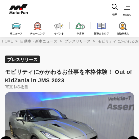
コ
ン
テ
検索
MENU
ン
ツ
へ
車ニュース
チューニング
イベント
中古車
新車カタログ
自動車求人
ス
HOME
自動車・新車ニュース
プレスリリース
モビリティにかかわるお仕事を本格
キ
ッ
プ
プレスリリース
モビリティにかかわるお仕事を本格体験！ Out of
KidZania in JMS 2023
写真146枚目