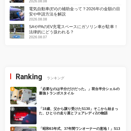
初のデジタルリマスター版で復活
2026.08.08
電気自動車(EV)の補助金って？2026年の金額の目
安や申請方法を解説
2026.08.08
SAやPAのEV充電スペースにガソリン車が駐車！
法律的にどう扱われる？
2026.08.07
Ranking
ランキング
「必要なのは半分だけだった。」荷台半分シェルの
最強トランポスタイル
「18歳、父から譲り受けたS130」そこから始まっ
た、ひとりの走り屋とフェアレディZの物語
「昭和63年式、37年間ワンオーナーの意地！」S13