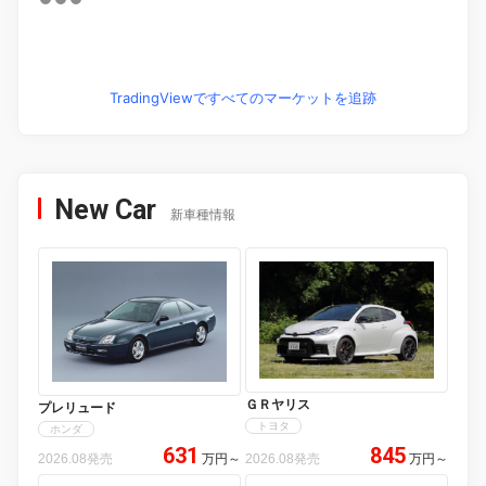
TradingViewですべてのマーケットを追跡
New Car
新車種情報
ＧＲヤリス
プレリュード
トヨタ
ホンダ
631
845
2026.08発売
万円
～
2026.08発売
万円
～