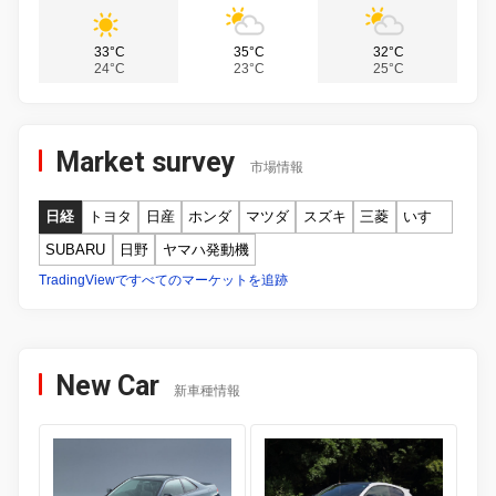
33°C
35°C
32°C
24°C
23°C
25°C
Market survey
市場情報
日経
トヨタ
日産
ホンダ
マツダ
スズキ
三菱
いすゞ
SUBARU
日野
ヤマハ発動機
TradingViewですべてのマーケットを追跡
New Car
新車種情報