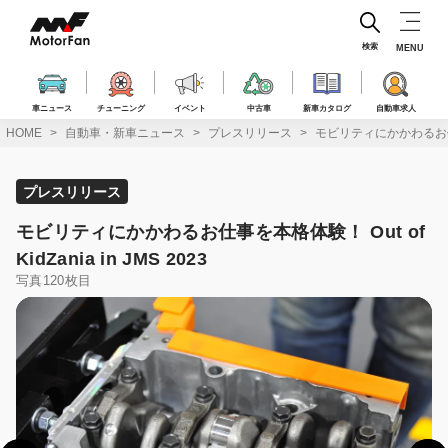
コ
ン
テ
検索
MENU
ン
ツ
へ
車ニュース
チューニング
イベント
中古車
新車カタログ
自動車求人
ス
HOME
自動車・新車ニュース
プレスリリース
モビリティにかかわるお仕事を本格
キ
ッ
プ
プレスリリース
モビリティにかかわるお仕事を本格体験！ Out of
KidZania in JMS 2023
写真120枚目