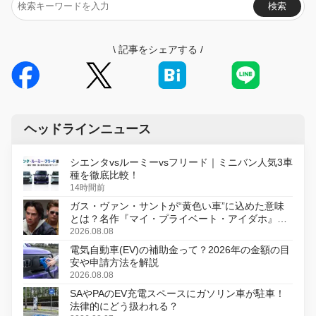
検索
\
記事をシェアする
/
ヘッドラインニュース
シエンタvsルーミーvsフリード｜ミニバン人気3車
種を徹底比較！
14時間前
ガス・ヴァン・サントが“黄色い車”に込めた意味
とは？名作『マイ・プライベート・アイダホ』が
初のデジタルリマスター版で復活
2026.08.08
電気自動車(EV)の補助金って？2026年の金額の目
安や申請方法を解説
2026.08.08
SAやPAのEV充電スペースにガソリン車が駐車！
法律的にどう扱われる？