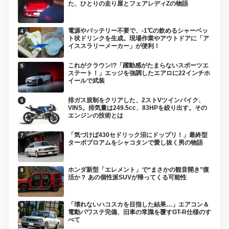
た、ひとりの走り屋とフェアレディZの物語
電源やバッテリー不要で、-1℃の飲めるシャーベッ
ト状ドリンクを生成。現場作業やアウトドアに「ア
イススラリーメーカー」が便利！
これがクラウン!?「躍動感がたまらないスポーツエ
ステート！」エッジを強調したエアロに22インチホ
イールで武装
排ガス規制をクリアした、2ストVツインバイク、
VINS。排気量は249.5cc、83HPを絞り出す。その
エンジンの技術とは
「気づけば430セドリック沼にドップリ！」最終型
ターボブロアムをシャコタンで愛し抜く男の物語
ホンダ新型「エレメント」で“まさかの観音開き”復
活か？ あの個性派SUVが帰ってくる可能性
「壊れないハコスカを目指した結果…」エアコン＆
電動パワステ完備、旧車の常識を覆すGT-R仕様のす
べて