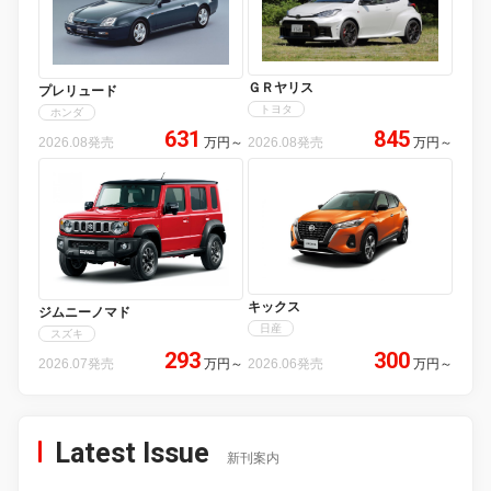
ＧＲヤリス
プレリュード
トヨタ
ホンダ
631
845
2026.08発売
万円
～
2026.08発売
万円
～
キックス
ジムニーノマド
日産
スズキ
293
300
2026.07発売
万円
～
2026.06発売
万円
～
Latest Issue
新刊案内