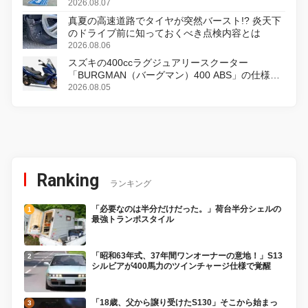
2026.08.07
真夏の高速道路でタイヤが突然バースト!? 炎天下
のドライブ前に知っておくべき点検内容とは
2026.08.06
スズキの400ccラグジュアリースクーター
「BURGMAN（バーグマン）400 ABS」の仕様を
変更し、8月18日に発売
2026.08.05
Ranking
ランキング
「必要なのは半分だけだった。」荷台半分シェルの
最強トランポスタイル
「昭和63年式、37年間ワンオーナーの意地！」S13
シルビアが400馬力のツインチャージ仕様で覚醒
「18歳、父から譲り受けたS130」そこから始まっ