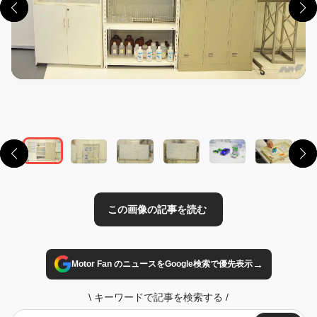
この画像の記事を読む
→
Motor Fan のニュースをGoogle検索で優先表示
\
キーワードで記事を検索する
/