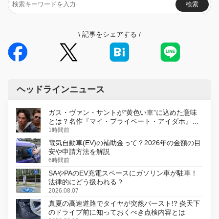
検索
\
記事をシェアする
/
ヘッドラインニュース
ガス・ヴァン・サントが“黄色い車”に込めた意味
とは？名作『マイ・プライベート・アイダホ』が
初のデジタルリマスター版で復活
1時間前
電気自動車(EV)の補助金って？2026年の金額の目
安や申請方法を解説
6時間前
SAやPAのEV充電スペースにガソリン車が駐車！
法律的にどう扱われる？
2026.08.07
真夏の高速道路でタイヤが突然バースト!? 炎天下
のドライブ前に知っておくべき点検内容とは