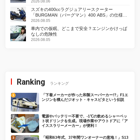
2026.08.06
スズキの400ccラグジュアリースクーター
「BURGMAN（バーグマン）400 ABS」の仕様を
変更し、8月18日に発売
2026.08.05
車内での仮眠、どこまで安全？エンジンかけっぱ
なしの危険性
2026.08.05
Ranking
ランキング
「下着メーカーが作った和製スーパーカー!?」F1エ
ンジンを積んだジオット・キャスピタという伝説
電源やバッテリー不要で、-1℃の飲めるシャーベッ
ト状ドリンクを生成。現場作業やアウトドアに「ア
イススラリーメーカー」が便利！
「昭和63年式、37年間ワンオーナーの意地！」S13