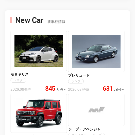
New Car
新車種情報
ＧＲヤリス
プレリュード
トヨタ
ホンダ
845
631
2026.08発売
万円
～
2026.08発売
万円
～
ジープ・アベンジャー