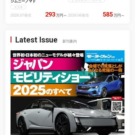
クライスラー・ジープ
ジムニーノマド
スズキ
293
585
2026.07発売
万円
～
2026.06発売
万円
～
Latest Issue
新刊案内