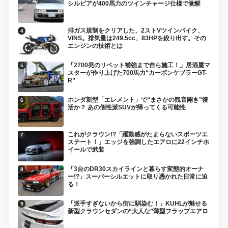
シルビアが400馬力のツインチャージ仕様で覚醒
排ガス規制をクリアした、2ストVツインバイク、
VINS。排気量は249.5cc、83HPを絞り出す。その
エンジンの技術とは
「2700発のリベット補強まで自ら施工！」居酒屋マ
スターが作り上げた700馬力“カーボンケブラーGT-
R”
ホンダ新型「エレメント」で“まさかの観音開き”復
活か？ あの個性派SUVが帰ってくる可能性
これがクラウン!?「躍動感がたまらないスポーツエ
ステート！」エッジを強調したエアロに22インチホ
イールで武装
「3台のDR30スカイラインと暮らす変態的オーナ
ー!?」スーパーシルエットに取り憑かれた日常に迫
る！
「派手すぎないから街に馴染む！」KUHLが魅せる
新型クラウンセダンの“大人な”薄型フラップエアロ