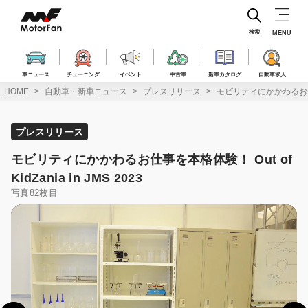
コ
ン
テ
検索
MENU
ン
ツ
へ
車ニュース
チューニング
イベント
中古車
新車カタログ
自動車求人
ス
HOME
自動車・新車ニュース
プレスリリース
モビリティにかかわるお仕事を本格
キ
ッ
プ
プレスリリース
モビリティにかかわるお仕事を本格体験！ Out of
KidZania in JMS 2023
写真82枚目