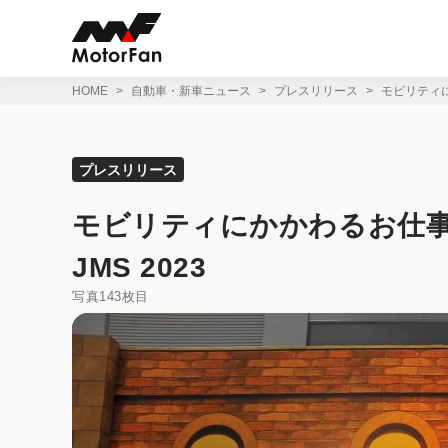
コ
ン
テ
ン
ツ
HOME
自動車・新車ニュース
プレスリリース
モビリティにかか
へ
ス
キ
ッ
プレスリリース
プ
モビリティにかかわるお仕事を本格体
JMS 2023
写真143枚目