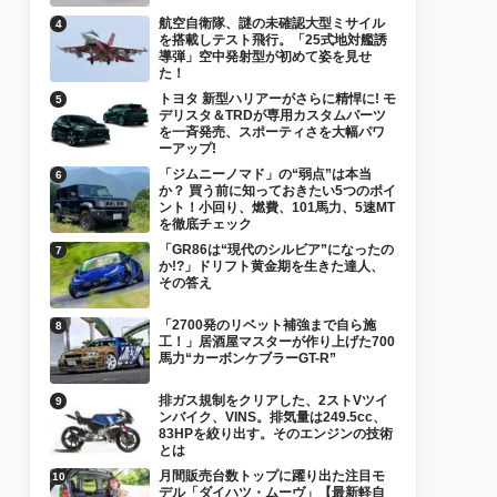
航空自衛隊、謎の未確認大型ミサイル
を搭載しテスト飛行。「25式地対艦誘
導弾」空中発射型が初めて姿を見せ
た！
トヨタ 新型ハリアーがさらに精悍に! モ
デリスタ＆TRDが専用カスタムパーツ
を一斉発売、スポーティさを大幅パワ
ーアップ!
「ジムニーノマド」の“弱点”は本当
か？ 買う前に知っておきたい5つのポイ
ント！小回り、燃費、101馬力、5速MT
を徹底チェック
「GR86は“現代のシルビア”になったの
か!?」ドリフト黄金期を生きた達人、
その答え
「2700発のリベット補強まで自ら施
工！」居酒屋マスターが作り上げた700
馬力“カーボンケブラーGT-R”
排ガス規制をクリアした、2ストVツイ
ンバイク、VINS。排気量は249.5cc、
83HPを絞り出す。そのエンジンの技術
とは
月間販売台数トップに躍り出た注目モ
デル「ダイハツ・ムーヴ」【最新軽自