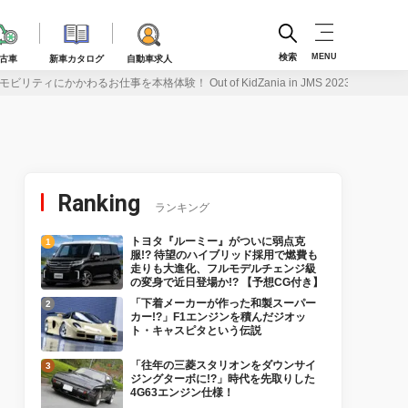
検索
MENU
古車
新車カタログ
自動車求人
リティにかかわるお仕事を本格体験！ Out of KidZania in JMS 2023
Ranking
ランキング
トヨタ『ルーミー』がついに弱点克
服!? 待望のハイブリッド採用で燃費も
走りも大進化、フルモデルチェンジ級
の変身で近日登場か!? 【予想CG付き】
「下着メーカーが作った和製スーパー
カー!?」F1エンジンを積んだジオッ
ト・キャスピタという伝説
「往年の三菱スタリオンをダウンサイ
ジングターボに!?」時代を先取りした
4G63エンジン仕様！