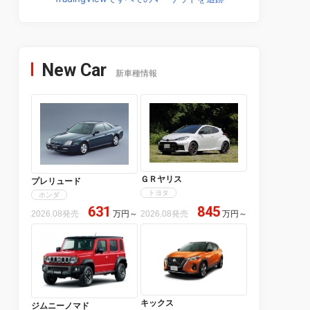
New Car
新車種情報
ＧＲヤリス
プレリュード
トヨタ
ホンダ
631
845
2026.08発売
万円
～
2026.08発売
万円
～
キックス
ジムニーノマド