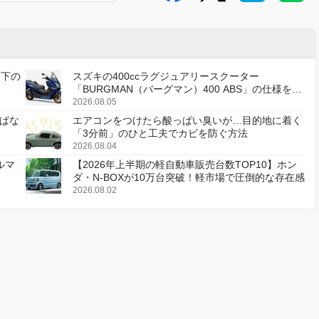
天下の
スズキの400ccラグジュアリースクーター
「BURGMAN（バーグマン）400 ABS」の仕様を変
更し、8月18日に発売
2026.08.05
ぱな
エアコンをつけたら酸っぱい臭いが…目的地に着く
「3分前」のひと工夫でカビを防ぐ方法
2026.08.04
ルマ
【2026年上半期の軽自動車販売台数TOP10】ホン
ダ・N-BOXが10万台突破！軽市場で圧倒的な存在感
2026.08.02