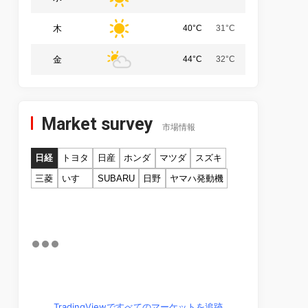
木
40°C
31°C
金
44°C
32°C
Market survey
市場情報
日経
トヨタ
日産
ホンダ
マツダ
スズキ
三菱
いすゞ
SUBARU
日野
ヤマハ発動機
TradingViewですべてのマーケットを追跡