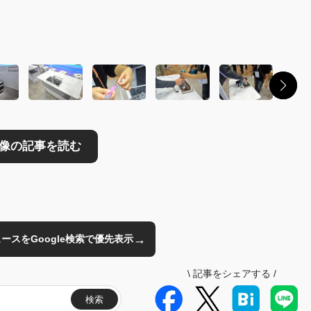
読む
→
のニュースをGoogle検索で優先表示
\
記事をシェアする
/
検索