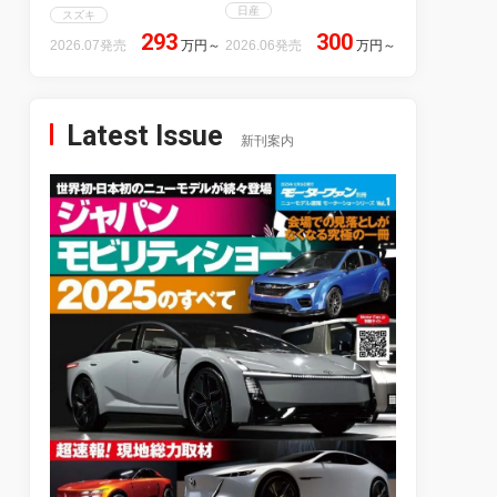
日産
スズキ
293
300
2026.07発売
万円
～
2026.06発売
万円
～
Latest Issue
新刊案内